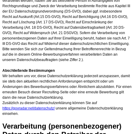
verarbeitet werden, haben Sie als betroffene Person in Abhängigkeit von
Rechtsgrundlage und Zweck der Verarbeitung bestimmte Rechte aus Kapitel III
der EU Datenschutzgrundverordnung (DS-GVO), dabei ggf. insbesondere
Recht auf Auskunft (Art.15 DS-GVO), Recht auf Berichtigung (Art.16 DS-GVO),
Recht auf Löschung (Art. 17 DS-GVO), Recht auf Einschränkung der
Verarbeitung (Art. 18 DS-GVO), Recht auf Datenübertragbarkeit (Art. 20 DS-
GVO), Recht auf Widerspruch (Art. 21 DSGVO). Sofern die Verarbeitung von
personenbezogenen Daten auf Ihrer Einwilligung beruht, haben sie nach Art. 7
III DS-GVO das Recht auf Widerruf dieser datenschutzrechtlichen Einwilligung.
Bitte wenden Sie sich zur Geltendmachung Ihrer Betroffenenrechte in Bezug
auf die in diesem Online-Bewerbungsverfahren verarbeiteten Daten an
unseren Datenschutzbeauftragten (siehe Ziffer 2.).
Abschließende Bestimmungen
Wir behalten uns vor, diese Datenschutzerklärung jederzeit anzupassen, damit
sie stets den aktuellen rechtlichen Anforderungen entspricht oder um
Änderungen des Bewerbungsverfahrens oder Ähnlichem abzubilden. Für einen
erneuten Besuch dieser Recruiting-Seite oder eine erneute Bewerbung gilt
dann die neue Datenschutzerklärung.
Zusätzlich zu dieser Datenschutzerklärung können Sie auf
https://govradar.net/datenschutz/
unsere allgemeine Datenschutzerklärung
einsehen.
Verarbeitung (personenbezogener)