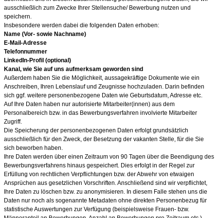
ausschließlich zum Zwecke Ihrer Stellensuche/ Bewerbung nutzen und
speichern.
Insbesondere werden dabei die folgenden Daten erhoben:
Name (Vor- sowie Nachname)
E-Mail-Adresse
Telefonnummer
LinkedIn-Profil (optional)
Kanal, wie Sie auf uns aufmerksam geworden sind
Außerdem haben Sie die Möglichkeit, aussagekräftige Dokumente wie ein
Anschreiben, Ihren Lebenslauf und Zeugnisse hochzuladen. Darin befinden
sich ggf. weitere personenbezogene Daten wie Geburtsdatum, Adresse etc.
Auf Ihre Daten haben nur autorisierte Mitarbeiter(innen) aus dem
Personalbereich bzw. in das Bewerbungsverfahren involvierte Mitarbeiter
Zugriff.
Die Speicherung der personenbezogenen Daten erfolgt grundsätzlich
ausschließlich für den Zweck, der Besetzung der vakanten Stelle, für die Sie
sich beworben haben.
Ihre Daten werden über einen Zeitraum von
90
Tagen über die Beendigung des
Bewerbungsverfahrens hinaus gespeichert. Dies erfolgt in der Regel zur
Erfüllung von rechtlichen Verpflichtungen bzw. der Abwehr von etwaigen
Ansprüchen aus gesetzlichen Vorschriften. Anschließend sind wir verpflichtet,
Ihre Daten zu löschen bzw. zu anonymisieren. In diesem Falle stehen uns die
Daten nur noch als sogenannte Metadaten ohne direkten Personenbezug für
statistische Auswertungen zur Verfügung (beispielsweise Frauen- bzw.
Männeranteil an Bewerbungen, Anzahl an Bewerbungen pro Zeitraum etc.).