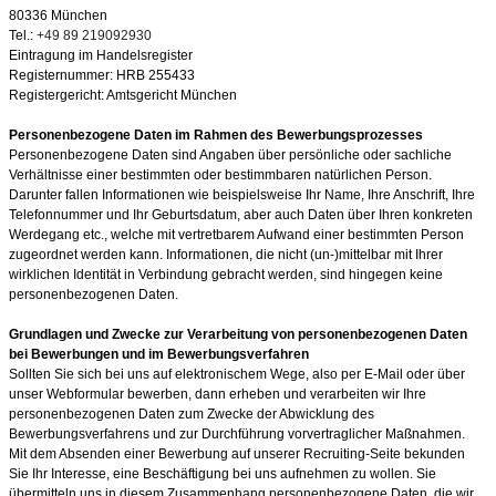
80336 München
Tel.:
+49 89 219092930
Eintragung im Handelsregister
Registern
ummer:
HRB 255433
Registergericht: Amtsgericht München
Personenbezogene Daten im Rahmen des Bewerbungsprozesses
Personenbezogene Daten sind Angaben über persönliche oder sachliche
Verhältnisse einer bestimmten oder bestimmbaren natürlichen Person.
Darunter fallen Informationen wie beispielsweise Ihr Name, Ihre Anschrift, Ihre
Telefonnummer und Ihr Geburtsdatum, aber auch Daten über Ihren konkreten
Werdegang etc., welche mit vertretbarem Aufwand einer bestimmten Person
zugeordnet werden kann. Informationen, die nicht (un-)mittelbar mit Ihrer
wirklichen Identität in Verbindung gebracht werden, sind hingegen keine
personenbezogenen Daten.
Grundlagen und Zwecke zur Verarbeitung von personenbezogenen Daten
bei Bewerbungen und im Bewerbungsverfahren
Sollten Sie sich bei uns auf elektronischem Wege, also per E-Mail oder über
unser Webformular bewerben, dann erheben und verarbeiten wir Ihre
personenbezogenen Daten zum Zwecke der Abwicklung des
Bewerbungsverfahrens und zur Durchführung vorvertraglicher Maßnahmen.
Mit dem Absenden einer Bewerbung auf unserer Recruiting-Seite bekunden
Sie Ihr Interesse, eine Beschäftigung bei uns aufnehmen zu wollen. Sie
übermitteln uns in diesem Zusammenhang personenbezogene Daten, die wir